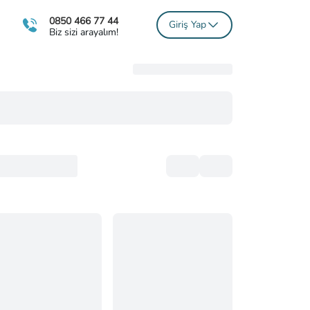
0850 466 77 44
Giriş Yap
Biz sizi arayalım!