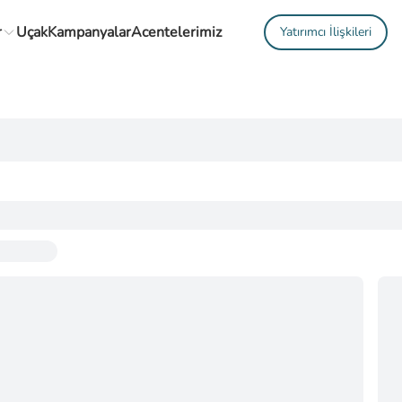
r
Uçak
Kampanyalar
Acentelerimiz
Yatırımcı İlişkileri