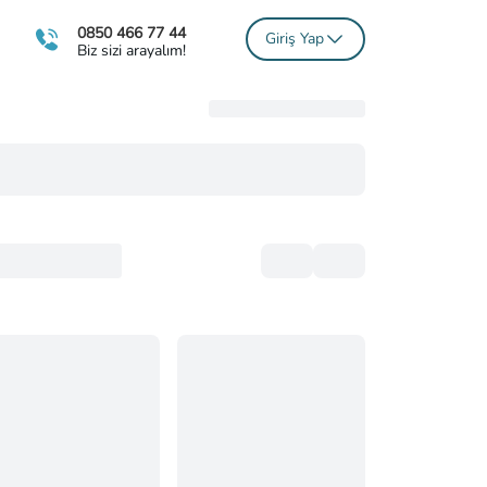
0850 466 77 44
Giriş Yap
Biz sizi arayalım!