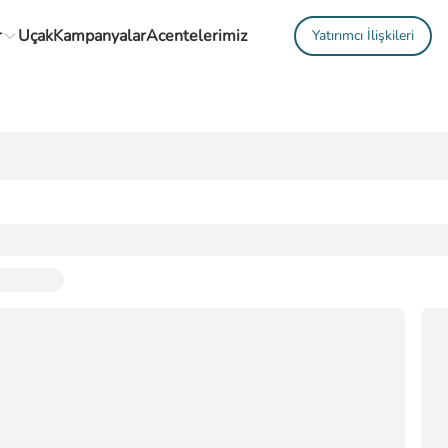
r
Uçak
Kampanyalar
Acentelerimiz
Yatırımcı İlişkileri