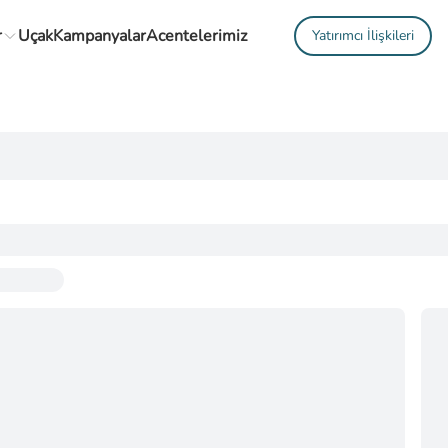
r
Uçak
Kampanyalar
Acentelerimiz
Yatırımcı İlişkileri