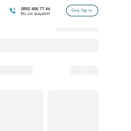
0850 466 77 44
Giriş Yap
Biz sizi arayalım!