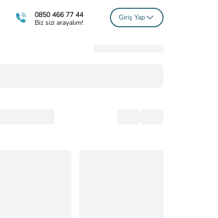
0850 466 77 44
Giriş Yap
Biz sizi arayalım!