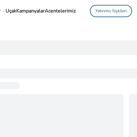
r
Uçak
Kampanyalar
Acentelerimiz
Yatırımcı İlişkileri