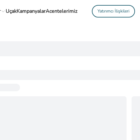
r
Uçak
Kampanyalar
Acentelerimiz
Yatırımcı İlişkileri