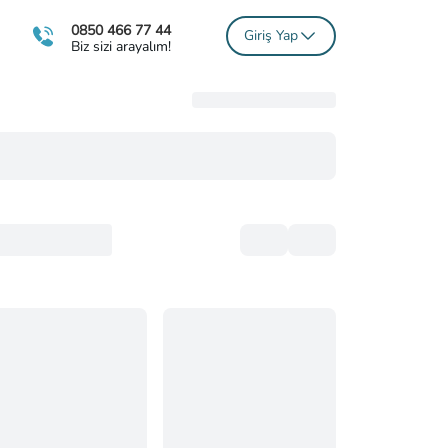
0850 466 77 44
Giriş Yap
Biz sizi arayalım!