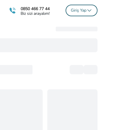
0850 466 77 44
Giriş Yap
Biz sizi arayalım!