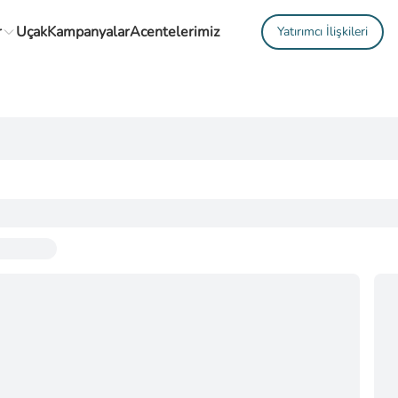
r
Uçak
Kampanyalar
Acentelerimiz
Yatırımcı İlişkileri