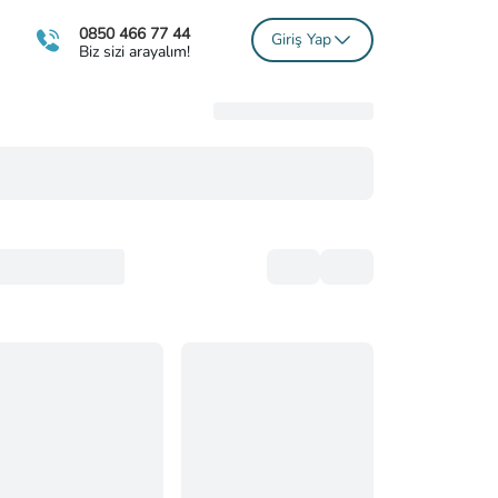
0850 466 77 44
Giriş Yap
Biz sizi arayalım!