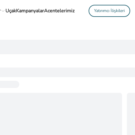
r
Uçak
Kampanyalar
Acentelerimiz
Yatırımcı İlişkileri