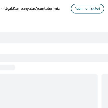
r
Uçak
Kampanyalar
Acentelerimiz
Yatırımcı İlişkileri