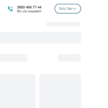
0850 466 77 44
Giriş Yap
Biz sizi arayalım!