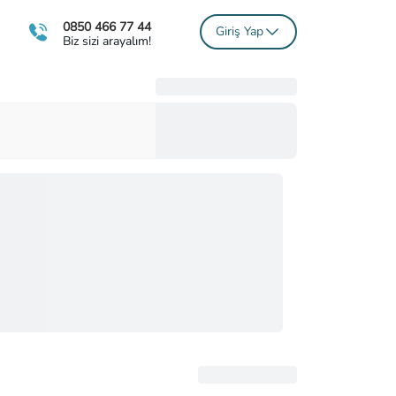
0850 466 77 44
Giriş Yap
Biz sizi arayalım!