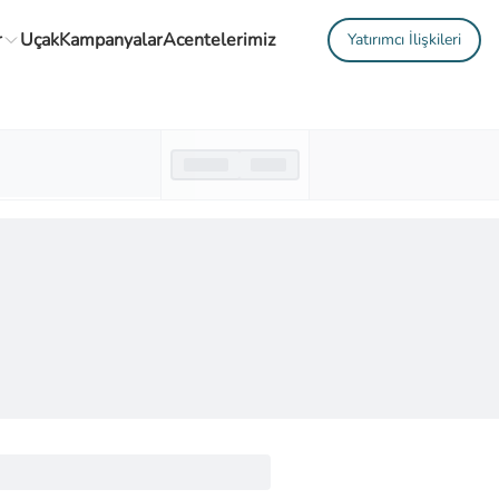
r
Uçak
Kampanyalar
Acentelerimiz
Yatırımcı İlişkileri
Gidiş Dönemi