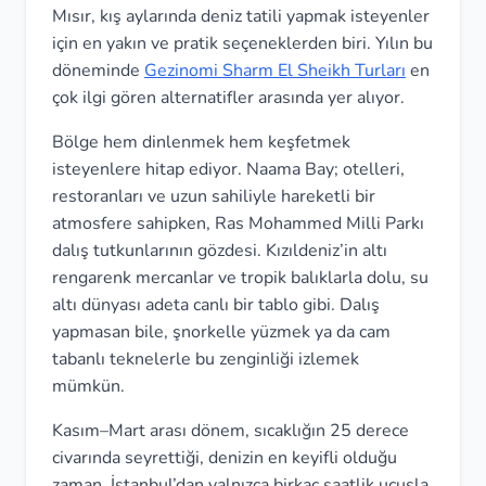
Mısır, kış aylarında deniz tatili yapmak isteyenler
için en yakın ve pratik seçeneklerden biri. Yılın bu
döneminde
Gezinomi Sharm El Sheikh Turları
en
çok ilgi gören alternatifler arasında yer alıyor.
Bölge hem dinlenmek hem keşfetmek
isteyenlere hitap ediyor. Naama Bay; otelleri,
restoranları ve uzun sahiliyle hareketli bir
atmosfere sahipken, Ras Mohammed Milli Parkı
dalış tutkunlarının gözdesi. Kızıldeniz’in altı
rengarenk mercanlar ve tropik balıklarla dolu, su
altı dünyası adeta canlı bir tablo gibi. Dalış
yapmasan bile, şnorkelle yüzmek ya da cam
tabanlı teknelerle bu zenginliği izlemek
mümkün.
Kasım–Mart arası dönem, sıcaklığın 25 derece
civarında seyrettiği, denizin en keyifli olduğu
zaman. İstanbul’dan yalnızca birkaç saatlik uçuşla