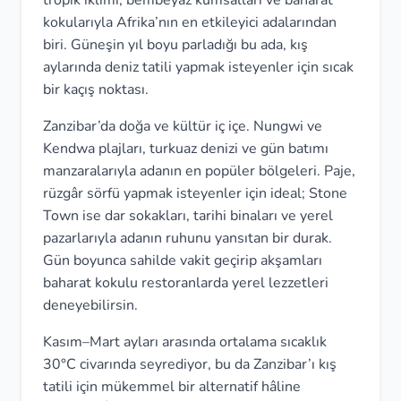
tropik iklimi, bembeyaz kumsalları ve baharat
kokularıyla Afrika’nın en etkileyici adalarından
biri. Güneşin yıl boyu parladığı bu ada, kış
aylarında deniz tatili yapmak isteyenler için sıcak
bir kaçış noktası.
Zanzibar’da doğa ve kültür iç içe. Nungwi ve
Kendwa plajları, turkuaz denizi ve gün batımı
manzaralarıyla adanın en popüler bölgeleri. Paje,
rüzgâr sörfü yapmak isteyenler için ideal; Stone
Town ise dar sokakları, tarihi binaları ve yerel
pazarlarıyla adanın ruhunu yansıtan bir durak.
Gün boyunca sahilde vakit geçirip akşamları
baharat kokulu restoranlarda yerel lezzetleri
deneyebilirsin.
Kasım–Mart ayları arasında ortalama sıcaklık
30°C civarında seyrediyor, bu da Zanzibar’ı kış
tatili için mükemmel bir alternatif hâline