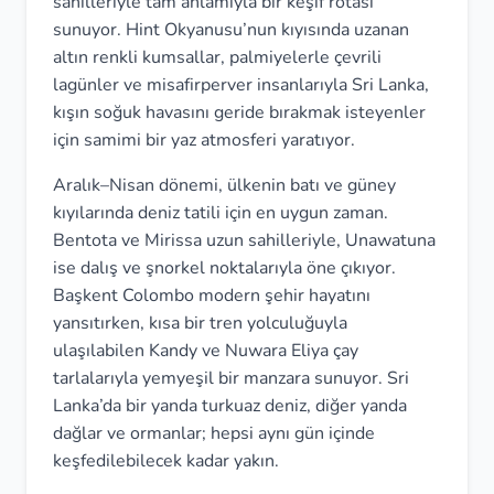
sahilleriyle tam anlamıyla bir keşif rotası
sunuyor. Hint Okyanusu’nun kıyısında uzanan
altın renkli kumsallar, palmiyelerle çevrili
lagünler ve misafirperver insanlarıyla Sri Lanka,
kışın soğuk havasını geride bırakmak isteyenler
için samimi bir yaz atmosferi yaratıyor.
Aralık–Nisan dönemi, ülkenin batı ve güney
kıyılarında deniz tatili için en uygun zaman.
Bentota ve Mirissa uzun sahilleriyle, Unawatuna
ise dalış ve şnorkel noktalarıyla öne çıkıyor.
Başkent Colombo modern şehir hayatını
yansıtırken, kısa bir tren yolculuğuyla
ulaşılabilen Kandy ve Nuwara Eliya çay
tarlalarıyla yemyeşil bir manzara sunuyor. Sri
Lanka’da bir yanda turkuaz deniz, diğer yanda
dağlar ve ormanlar; hepsi aynı gün içinde
keşfedilebilecek kadar yakın.