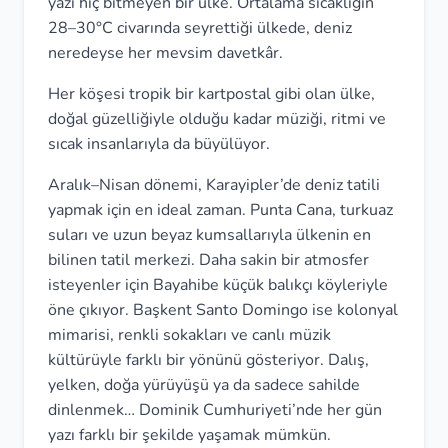
yazı hiç bitmeyen bir ülke. Ortalama sıcaklığın
28–30°C civarında seyrettiği ülkede, deniz
neredeyse her mevsim davetkâr.
Her köşesi tropik bir kartpostal gibi olan ülke,
doğal güzelliğiyle olduğu kadar müziği, ritmi ve
sıcak insanlarıyla da büyülüyor.
Aralık–Nisan dönemi, Karayipler’de deniz tatili
yapmak için en ideal zaman. Punta Cana, turkuaz
suları ve uzun beyaz kumsallarıyla ülkenin en
bilinen tatil merkezi. Daha sakin bir atmosfer
isteyenler için Bayahibe küçük balıkçı köyleriyle
öne çıkıyor. Başkent Santo Domingo ise kolonyal
mimarisi, renkli sokakları ve canlı müzik
kültürüyle farklı bir yönünü gösteriyor. Dalış,
yelken, doğa yürüyüşü ya da sadece sahilde
dinlenmek… Dominik Cumhuriyeti’nde her gün
yazı farklı bir şekilde yaşamak mümkün.