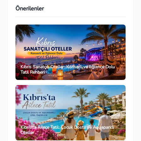
Önerilenler
Kıbrıs Sanatçılı Oteller: Konserli ve Eğlence Dolu
Tatil Rehberi
Kıbrıs'ta Ailece Tatil: Çocuk Dostu ve Aquaparklı
Oteller