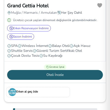
Grand Cettia Hotel
Muğla / Marmaris / Armutalan
Her Şey Dahil
Ücretsiz çocuk yaşları dönemsel değişkenlik gösterebilmektedir.
Erken Rezervasyon İndirimi
Sezon İndirimi
SPA
Wireless İnternet
Balayı Oteli
Açık Havuz
Shuttle Servis
Güvenli Turizm Sertifikalı Otel
Çocuk Dostu Tesis
Su Kaydırağı
Ücretsiz İptal
Oteli İncele
Erken al geç öde