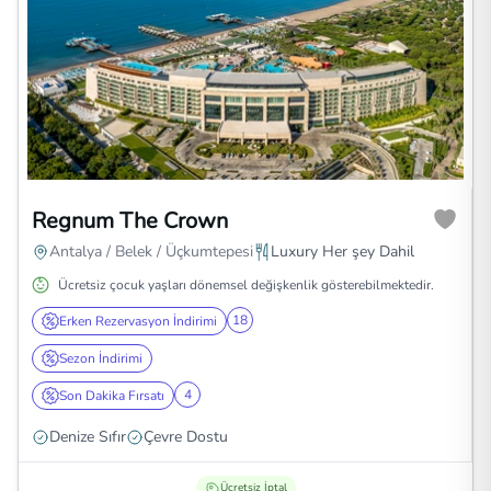
Regnum The Crown
Antalya / Belek / Üçkumtepesi
Luxury Her şey Dahil
Ücretsiz çocuk yaşları dönemsel değişkenlik gösterebilmektedir.
18
Erken Rezervasyon İndirimi
Sezon İndirimi
4
Son Dakika Fırsatı
Denize Sıfır
Çevre Dostu
Ücretsiz İptal