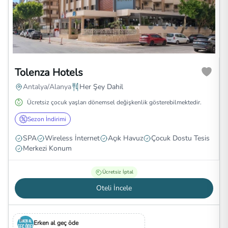
Tolenza Hotels
Antalya/Alanya
Her Şey Dahil
Ücretsiz çocuk yaşları dönemsel değişkenlik gösterebilmektedir.
Sezon İndirimi
SPA
Wireless İnternet
Açık Havuz
Çocuk Dostu Tesis
Merkezi Konum
Ücretsiz İptal
Oteli İncele
Erken al geç öde