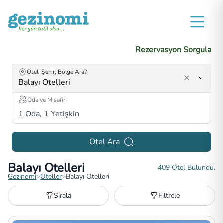
Rezervasyon Sorgula
Otel, Şehir, Bölge Ara?
Oda ve Misafir
1
Oda,
1
Yetişkin
Otel Ara
Balayı Otelleri
409
Otel Bulundu.
Gezinomi
>
Oteller
>
Balayı Otelleri
Sırala
Filtrele