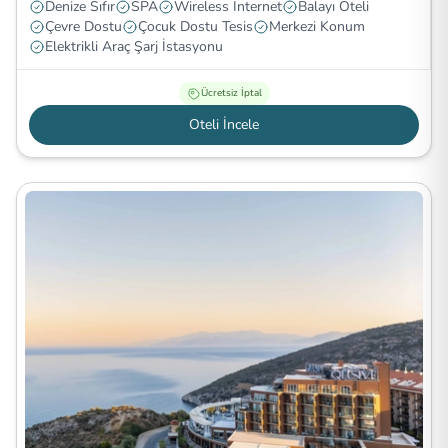
Denize Sıfır
SPA
Wireless İnternet
Balayı Oteli
Çevre Dostu
Çocuk Dostu Tesis
Merkezi Konum
Elektrikli Araç Şarj İstasyonu
Ücretsiz İptal
Oteli İncele