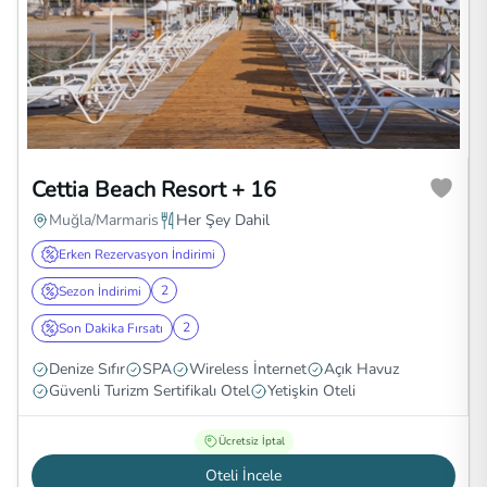
Cettia Beach Resort + 16
Muğla/Marmaris
Her Şey Dahil
Erken Rezervasyon İndirimi
2
Sezon İndirimi
2
Son Dakika Fırsatı
Denize Sıfır
SPA
Wireless İnternet
Açık Havuz
Güvenli Turizm Sertifikalı Otel
Yetişkin Oteli
Ücretsiz İptal
Oteli İncele