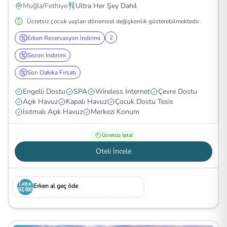
Muğla/Fethiye
Ultra Her Şey Dahil
Ücretsiz çocuk yaşları dönemsel değişkenlik gösterebilmektedir.
2
Erken Rezervasyon İndirimi
Sezon İndirimi
Son Dakika Fırsatı
Engelli Dostu
SPA
Wireless İnternet
Çevre Dostu
Açık Havuz
Kapalı Havuz
Çocuk Dostu Tesis
Isıtmalı Açık Havuz
Merkezi Konum
Ücretsiz İptal
Oteli İncele
Erken al geç öde