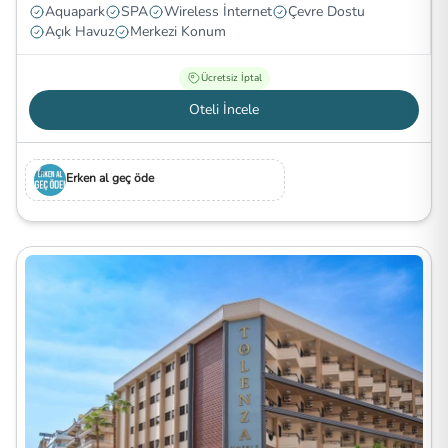
Aquapark
SPA
Wireless İnternet
Çevre Dostu
Açık Havuz
Merkezi Konum
Ücretsiz İptal
Oteli İncele
Erken al geç öde