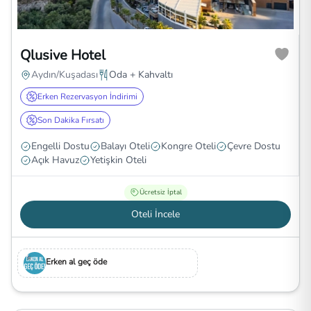
Qlusive Hotel
Aydın/Kuşadası
Oda + Kahvaltı
Erken Rezervasyon İndirimi
Son Dakika Fırsatı
Engelli Dostu
Balayı Oteli
Kongre Oteli
Çevre Dostu
Açık Havuz
Yetişkin Oteli
Ücretsiz İptal
Oteli İncele
Erken al geç öde