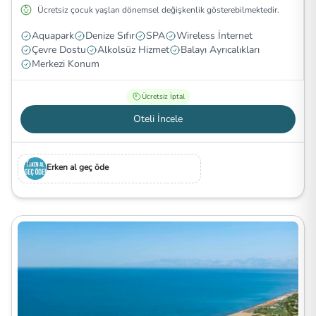
Ücretsiz çocuk yaşları dönemsel değişkenlik gösterebilmektedir.
Aquapark
Denize Sıfır
SPA
Wireless İnternet
Çevre Dostu
Alkolsüz Hizmet
Balayı Ayrıcalıkları
Merkezi Konum
Ücretsiz İptal
Oteli İncele
Erken al geç öde