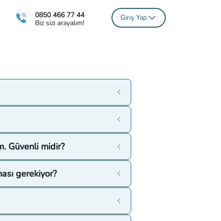
0850 466 77 44
Giriş Yap
Biz sizi arayalım!
m. Güvenli midir?
ası gerekiyor?