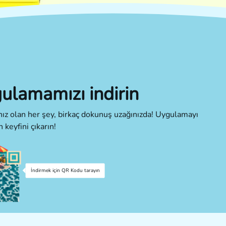
ulamamızı indirin
cınız olan her şey, birkaç dokunuş uzağınızda! Uygulamayı
n keyfini çıkarın!
İndirmek için QR Kodu tarayın