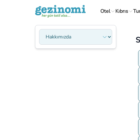
Otel
Kıbrıs
Tu
Sayfa Seçin
S