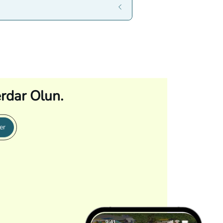
rdar Olun.
er