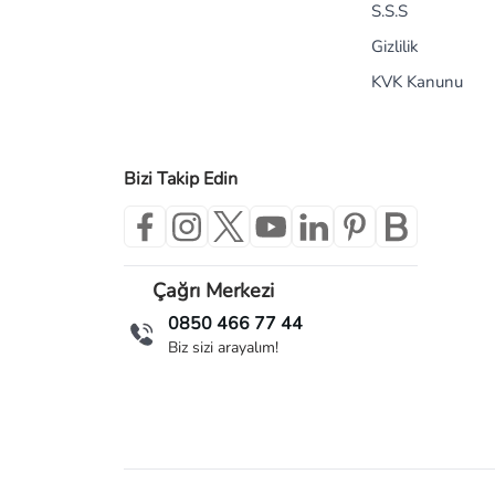
S.S.S
Gizlilik
KVK Kanunu
Bizi Takip Edin
Çağrı Merkezi
0850 466 77 44
Biz sizi arayalım!