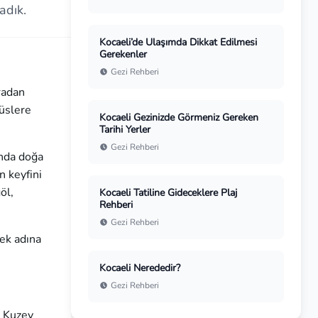
adık.
Kocaeli’de Ulaşımda Dikkat Edilmesi
Gerekenler
Gezi Rehberi
radan
büslere
Kocaeli Gezinizde Görmeniz Gereken
Tarihi Yerler
Gezi Rehberi
’nda doğa
n keyfini
öl,
Kocaeli Tatiline Gideceklere Plaj
Rehberi
Gezi Rehberi
ek adına
Kocaeli Nerededir?
Gezi Rehberi
. Kuzey