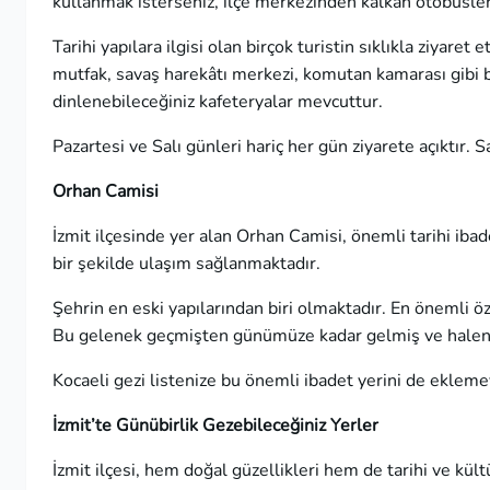
kullanmak isterseniz, ilçe merkezinden kalkan otobüsler 
Tarihi yapılara ilgisi olan birçok turistin sıklıkla ziyare
mutfak, savaş harekâtı merkezi, komutan kamarası gibi b
dinlenebileceğiniz kafeteryalar mevcuttur.
Pazartesi ve Salı günleri hariç her gün ziyarete açıktır. S
Orhan Camisi
İzmit ilçesinde yer alan Orhan Camisi, önemli tarihi ibad
bir şekilde ulaşım sağlanmaktadır.
Şehrin en eski yapılarından biri olmaktadır. En önemli öz
Bu gelenek geçmişten günümüze kadar gelmiş ve halen
Kocaeli gezi listenize bu önemli ibadet yerini de ekleme
İzmit’te Günübirlik Gezebileceğiniz Yerler
İzmit ilçesi, hem doğal güzellikleri hem de tarihi ve kültü