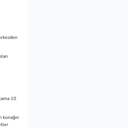
Merkezden
olan
alama 10
en konağın
etler