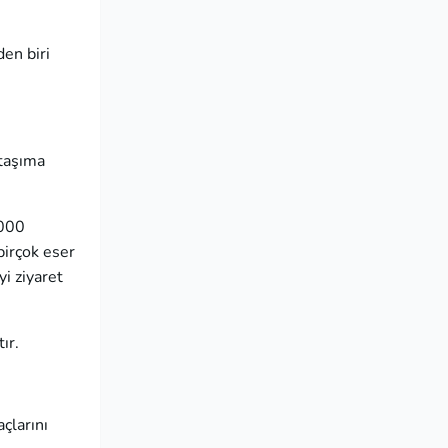
den biri
 taşıma
3000
birçok eser
i ziyaret
ır.
çlarını