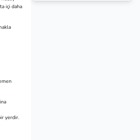
ta içi daha
makla
 hemen
ina
ir yerdir.