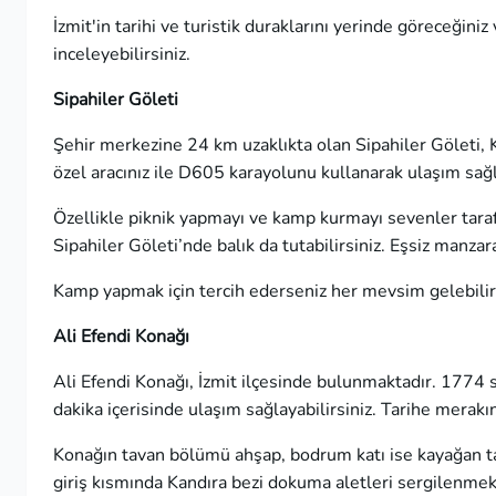
İzmit'in tarihi ve turistik duraklarını yerinde göreceğiniz
inceleyebilirsiniz.
Sipahiler Göleti
Şehir merkezine 24 km uzaklıkta olan Sipahiler Göleti, 
özel aracınız ile D605 karayolunu kullanarak ulaşım sağla
Özellikle piknik yapmayı ve kamp kurmayı sevenler tarafı
Sipahiler Göleti’nde balık da tutabilirsiniz. Eşsiz manzara
Kamp yapmak için tercih ederseniz her mevsim gelebilirs
Ali Efendi Konağı
Ali Efendi Konağı, İzmit ilçesinde bulunmaktadır. 1774 
dakika içerisinde ulaşım sağlayabilirsiniz. Tarihe merak
Konağın tavan bölümü ahşap, bodrum katı ise kayağan taş
giriş kısmında Kandıra bezi dokuma aletleri sergilenmekt