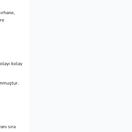
şırhane,
ere
olayı kolay
kunmuştur.
anı sıra