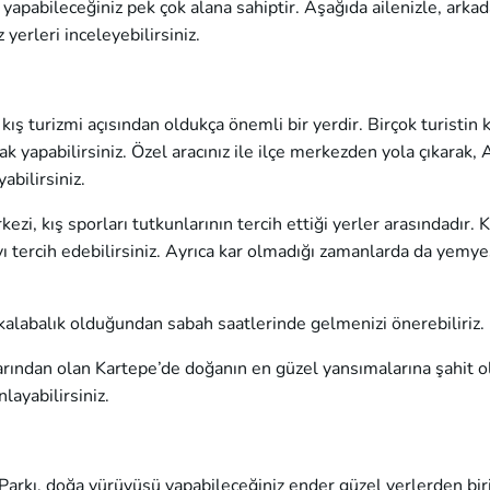
 yapabileceğiniz pek çok alana sahiptir. Aşağıda ailenizle, arka
yerleri inceleyebilirsiniz.
ş turizmi açısından oldukça önemli bir yerdir. Birçok turistin k
yak yapabilirsiniz. Özel aracınız ile ilçe merkezden yola çıkarak,
bilirsiniz.
i, kış sporları tutkunlarının tercih ettiği yerler arasındadır. K
tercih edebilirsiniz. Ayrıca kar olmadığı zamanlarda da yemye
r kalabalık olduğundan sabah saatlerinde gelmenizi önerebiliriz.
larından olan Kartepe’de doğanın en güzel yansımalarına şahit o
layabilirsiniz.
 Parkı, doğa yürüyüşü yapabileceğiniz ender güzel yerlerden biri