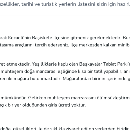
er, tarihi ve turistik yerlerin listesini sizin için hazırl
larak Kocaeli’nin Başiskele ilçesine gitmeniz gerekmektedir. Bu
taşıma araçlarını tercih ederseniz, ilçe merkezden kalkan mini
aret etmektedir. Yeşilliklerle kaplı olan Beşkayalar Tabiat Parkı
hteşem doğa manzarası eşliğinde kısa bir tatil yapabilir, anı
eken iki mağara bulunmaktadır. Mağaralardan birinin içerisinde g
iz mümkündür. Gelirken muhteşem manzarasını ölümsüzleştirm
ık bir yer olduğundan giriş ücreti yoktur.
oğal güzellikleri ile de sıklıkla ziyaret edilen yerlerden biridir