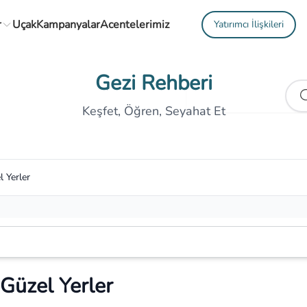
r
Uçak
Kampanyalar
Acentelerimiz
Yatırımcı İlişkileri
Gezi Rehberi
Keşfet, Öğren, Seyahat Et
l Yerler
 Güzel Yerler