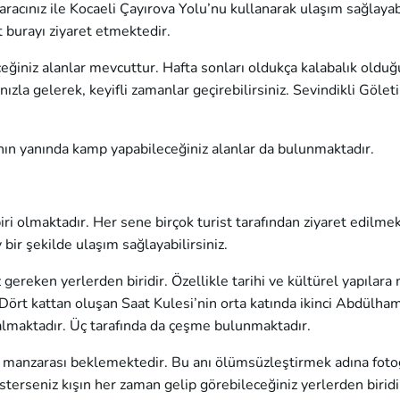
aracınız ile Kocaeli Çayırova Yolu’nu kullanarak ulaşım sağlayabi
 burayı ziyaret etmektedir.
eğiniz alanlar mevcuttur. Hafta sonları oldukça kalabalık olduğu
ınızla gelerek, keyifli zamanlar geçirebilirsiniz. Sevindikli Gölet
manın yanında kamp yapabileceğiniz alanlar da bulunmaktadır.
biri olmaktadır. Her sene birçok turist tarafından ziyaret edilmek
bir şekilde ulaşım sağlayabilirsiniz.
 gereken yerlerden biridir. Özellikle tarihi ve kültürel yapılara
ört kattan oluşan Saat Kulesi’nin orta katında ikinci Abdülham
r almaktadır. Üç tarafında da çeşme bulunmaktadır.
rfez manzarası beklemektedir. Bu anı ölümsüzleştirmek adına foto
sterseniz kışın her zaman gelip görebileceğiniz yerlerden biridi