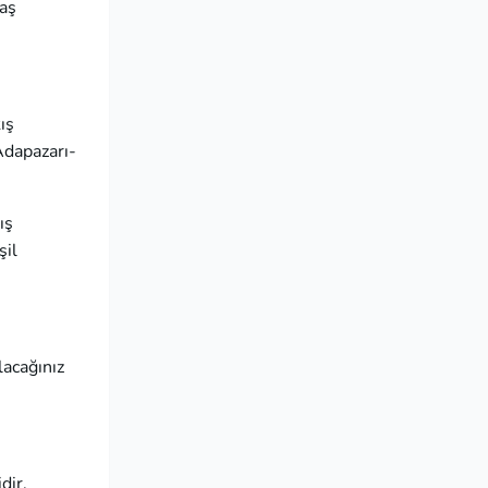
daş
ış
 Adapazarı-
ış
şil
lacağınız
dir.