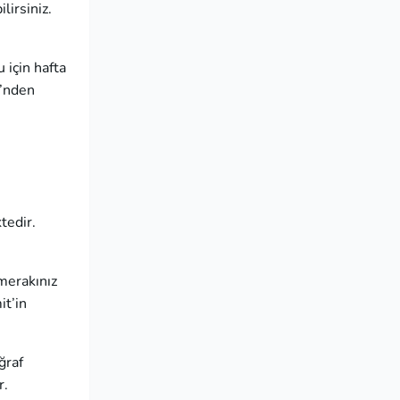
lirsiniz.
 için hafta
i’nden
tedir.
 merakınız
it’in
ğraf
r.