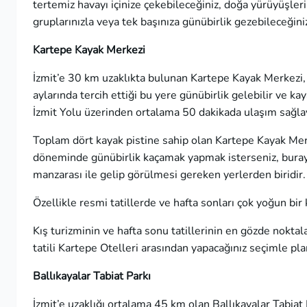
tertemiz havayı içinize çekebileceğiniz, doğa yürüyüşleri
gruplarınızla veya tek başınıza günübirlik gezebileceğiniz 
Kartepe Kayak Merkezi
İzmit’e 30 km uzaklıkta bulunan Kartepe Kayak Merkezi, kı
aylarında tercih ettiği bu yere günübirlik gelebilir ve ka
İzmit Yolu üzerinden ortalama 50 dakikada ulaşım sağlaya
Toplam dört kayak pistine sahip olan Kartepe Kayak Merkez
döneminde günübirlik kaçamak yapmak isterseniz, burayı 
manzarası ile gelip görülmesi gereken yerlerden biridir.
Özellikle resmi tatillerde ve hafta sonları çok yoğun bi
Kış turizminin ve hafta sonu tatillerinin en gözde nokta
tatili
Kartepe Otelleri
arasından yapacağınız seçimle plan
Ballıkayalar Tabiat Parkı
İzmit’e uzaklığı ortalama 45 km olan Ballıkayalar Tabiat