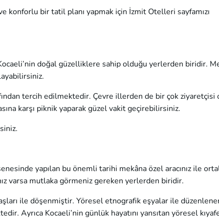
 ve konforlu bir tatil planı yapmak için
İzmit Otelleri
sayfamızı
Kocaeli’nin doğal güzelliklere sahip olduğu yerlerden biridir. 
yabilirsiniz.
ndan tercih edilmektedir. Çevre illerden de bir çok ziyaretçisi 
sına karşı piknik yaparak güzel vakit geçirebilirsiniz.
iniz.
senesinde yapılan bu önemli tarihi mekâna özel aracınız ile ort
ınız varsa mutlaka görmeniz gereken yerlerden biridir.
ları ile döşenmiştir. Yöresel etnografik eşyalar ile düzenlen
edir. Ayrıca Kocaeli’nin günlük hayatını yansıtan yöresel kıyaf