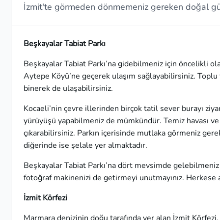
İzmit'te görmeden dönmemeniz gereken doğal güzellikl
Beşkayalar Tabiat Parkı
Beşkayalar Tabiat Parkı’na gidebilmeniz için öncelikli o
Aytepe Köyü’ne geçerek ulaşım sağlayabilirsiniz. Toplu 
binerek de ulaşabilirsiniz.
Kocaeli’nin çevre illerinden birçok tatil sever burayı ziy
yürüyüşü yapabilmeniz de mümkündür. Temiz havası ve mu
çıkarabilirsiniz. Parkın içerisinde mutlaka görmeniz ger
diğerinde ise şelale yer almaktadır.
Beşkayalar Tabiat Parkı’na dört mevsimde gelebilmen
fotoğraf makinenizi de getirmeyi unutmayınız. Herkese aç
İzmit Körfezi
Marmara denizinin doğu tarafında yer alan İzmit Körfezi, d