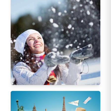
629
Tur
Yaz Turları
(
181
)
Yurtdışı Sonbahar - Kış Turları
523
Tur