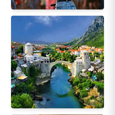
Dünya Yıldızları Konser Turları
38
Tur
Shakira Mısır Konser Turları - 28 Kasım
(
21
)
Shakira Katar Konser Turları - 18 Kasım
(
6
)
Tarkan Dubai Konser Turları - 27 Kasım
(
9
)
Ajda Pekkan Hollanda Konser Turu - 16
(
1
)
Ekim