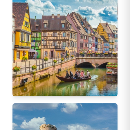
20
Tur
Alsace Turları
44
Tur