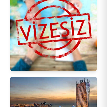
İtalya Turları
(
215
)
Fransa Turları
(
214
)
İspanya Turları
(
134
)
Lapland Turları
(
18
)
Benelüks Turları
(
104
)
Yunanistan Turları
(
42
)
Orta Avrupa Turları
(
57
)
Vizesiz Turlar
471
Tur