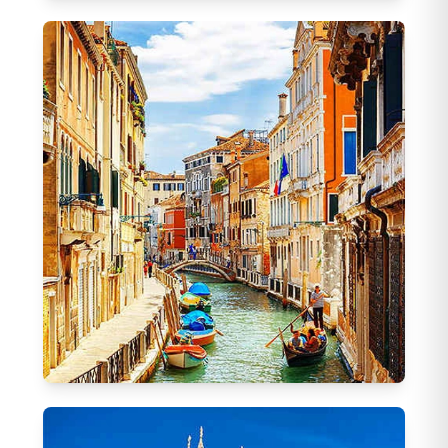
Bali Turları
48
Tur
İzmir Hareketli Turlar
111
Tur