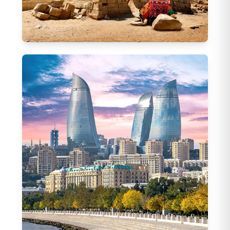
Mısır Turları
154
Tur
Sharm El Sheikh Turları
(
65
)
Hurghada Turları
(
2
)