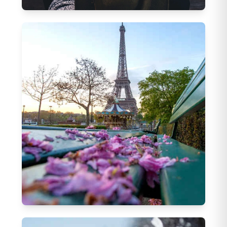
Deluxe Turlar
17
Tur
Yurtdışı İlkbahar - Yaz Turları