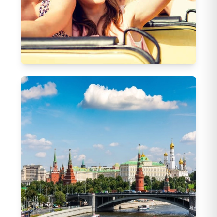
Otobüslü Turlar
67
Tur
Otobüslü Balkan Turları
(
22
)
Otobüslü İtalya Turları
(
9
)
Otobüslü Yunanistan Turları
(
10
)
Otobüslü Orta Avrupa Turları
(
5
)
Otobüslü Avrupa Turları
(
5
)