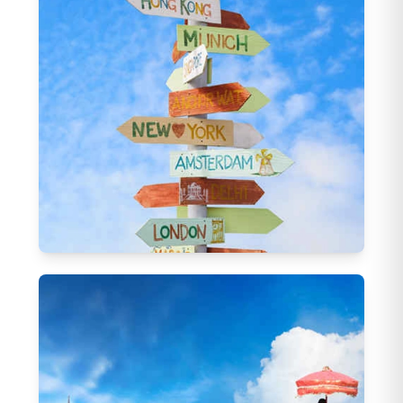
Katar Turları
(
10
)
Gürcistan Turları
(
7
)
Özbekistan Turları
(
8
)
Çin Turları
(
26
)
Vietnam Turları
(
15
)
Bayram Turları
301
Tur
23 Nisan Turları
(
66
)
19 Mayıs Turları
(
45
)
Ramazan Bayramı Turları
(
143
)