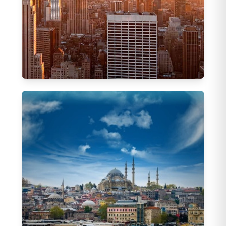
Amerika Turları
53
Tur
Güney Amerika Turları
(
18
)
Kuzey Amerika Turları
(
9
)
Küba Turları
(
8
)
Los Angeles Turları
(
3
)