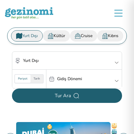
Yurt Dışı
Kültür
Cruise
Kıbrıs
Yurt Dışı
Yurt Dışı
Gidiş Dönemi
Gidiş Dönemi
Periyot
Tarih
Tur Ara