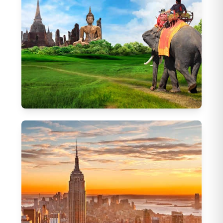
Kurban Bayramı Turları
(
157
)
30 Ağustos Turları
(
47
)
1 Mayıs Turları
(
14
)
Uzak Doğu Turları
204
Tur
Japonya Turları
(
82
)
Güney Kore Turları
(
35
)
Tayland Turları
(
87
)
Maldivler Turları
(
5
)
Sri Lanka Turları
(
1
)