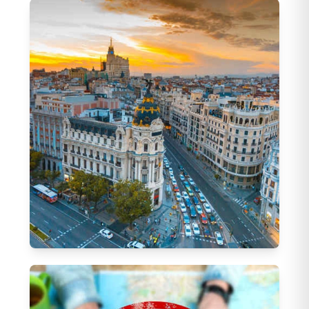
Balkan Turları
197
Tur
Bosna Hersek Turları
(
8
)
Sırbistan Turları
(
25
)
Makedonya Turları
(
7
)
Kosova Turları
(
5
)
Arnavutluk Turları
(
9
)
Karadağ - Budva Turları
(
24
)
Avrupa Turları
796
Tur