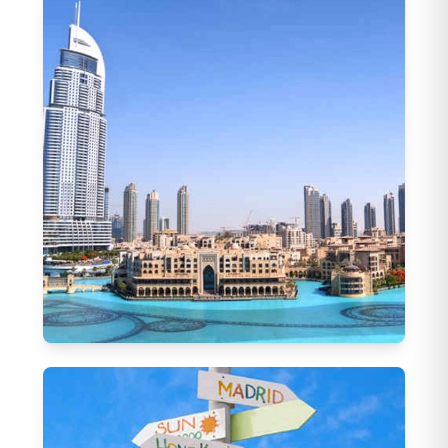
66
Tur
Fas Turları
(
40
)
Tunus Turları
(
9
)
Asya Turları
78
Tur
Ürdün Turları
(
5
)