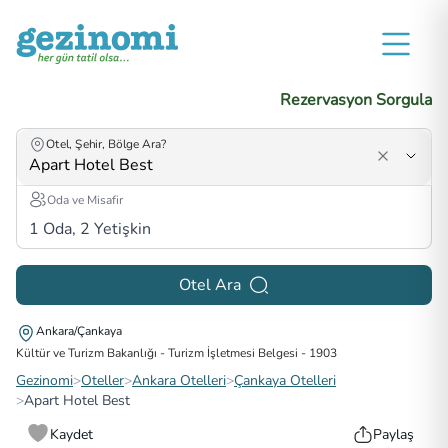
Rezervasyon Sorgula
Otel, Şehir, Bölge Ara?
Oda ve Misafir
1
Oda,
2
Yetişkin
Otel Ara
Ankara/Çankaya
Kültür ve Turizm Bakanlığı - Turizm İşletmesi Belgesi
-
1903
Gezinomi
>
Oteller
>
Ankara Otelleri
>
Çankaya Otelleri
>
Apart Hotel Best
Kaydet
Paylaş