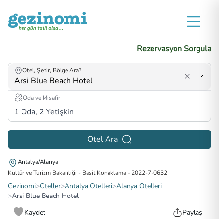
Rezervasyon Sorgula
Otel, Şehir, Bölge Ara?
Oda ve Misafir
1
Oda,
2
Yetişkin
Otel Ara
Antalya/Alanya
Kültür ve Turizm Bakanlığı - Basit Konaklama
-
2022-7-0632
Gezinomi
>
Oteller
>
Antalya Otelleri
>
Alanya Otelleri
>
Arsi Blue Beach Hotel
Kaydet
Paylaş