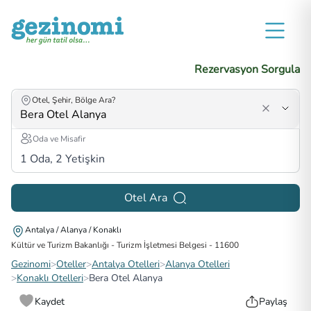
Rezervasyon Sorgula
Otel, Şehir, Bölge Ara?
Oda ve Misafir
1
Oda,
2
Yetişkin
Otel Ara
Antalya / Alanya / Konaklı
Kültür ve Turizm Bakanlığı - Turizm İşletmesi Belgesi
-
11600
Gezinomi
>
Oteller
>
Antalya Otelleri
>
Alanya Otelleri
>
Konaklı Otelleri
>
Bera Otel Alanya
Kaydet
Paylaş