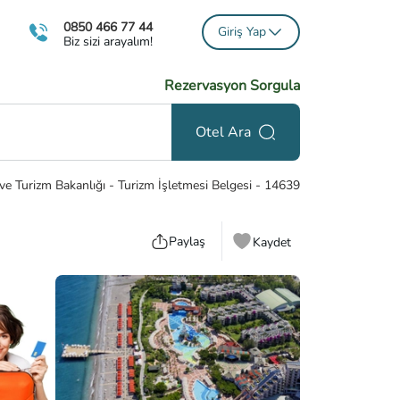
0850 466 77 44
Giriş Yap
Biz sizi arayalım!
Rezervasyon Sorgula
Otel Ara
ve Turizm Bakanlığı - Turizm İşletmesi Belgesi
-
14639
Paylaş
Kaydet