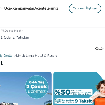
r
Uçak
Kampanyalar
Acentelerimiz
Yatırımcı İlişkileri
Oda ve Misafir
1
Oda,
2
Yetişkin
Kültür 
riş Otelleri
>
Limak Limra Hotel & Resort
t