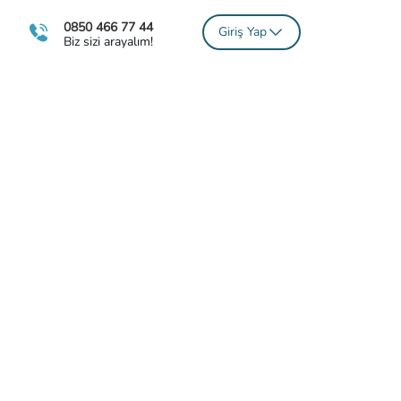
0850 466 77 44
Giriş Yap
Biz sizi arayalım!