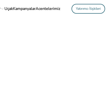
r
Uçak
Kampanyalar
Acentelerimiz
Yatırımcı İlişkileri