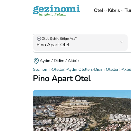
Otel
Kıbrıs
Tu
Otel, Şehir, Bölge Ara?
Aydın / Didim / Akbük
Gezinomi
>
Oteller
>
Aydın Otelleri
>
Didim Otelleri
>
Akbü
Pino Apart Otel