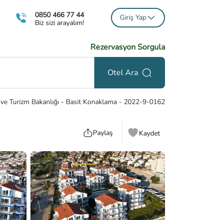
0850 466 77 44
Giriş Yap
Biz sizi arayalım!
Rezervasyon Sorgula
Otel Ara
 ve Turizm Bakanlığı - Basit Konaklama
-
2022-9-0162
Paylaş
Kaydet