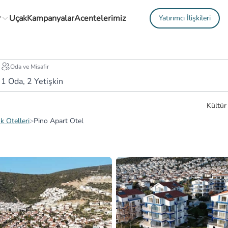
r
Uçak
Kampanyalar
Acentelerimiz
Yatırımcı İlişkileri
Oda ve Misafir
1
Oda,
2
Yetişkin
Kültür
k Otelleri
>
Pino Apart Otel