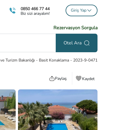
0850 466 77 44
Giriş Yap
Biz sizi arayalım!
Rezervasyon Sorgula
Otel Ara
 ve Turizm Bakanlığı - Basit Konaklama
-
2023-9-0471
Paylaş
Kaydet