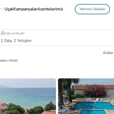
r
Uçak
Kampanyalar
Acentelerimiz
Yatırımcı İlişkileri
Oda ve Misafir
1
Oda,
2
Yetişkin
Kültür
edos Hotel