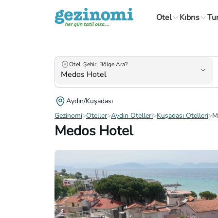
Otel
Kıbrıs
Tu
Otel, Şehir, Bölge Ara?
Aydın/Kuşadası
Gezinomi
>
Oteller
>
Aydın Otelleri
>
Kuşadası Otelleri
>
M
Medos Hotel