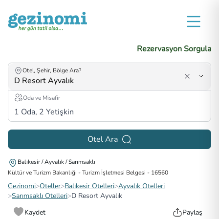
Rezervasyon Sorgula
Otel, Şehir, Bölge Ara?
Oda ve Misafir
1
Oda,
2
Yetişkin
Otel Ara
Balıkesir / Ayvalık / Sarımsaklı
Kültür ve Turizm Bakanlığı - Turizm İşletmesi Belgesi
-
16560
Gezinomi
>
Oteller
>
Balıkesir Otelleri
>
Ayvalık Otelleri
>
Sarımsaklı Otelleri
>
D Resort Ayvalık
Kaydet
Paylaş