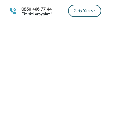
0850 466 77 44
Giriş Yap
Biz sizi arayalım!