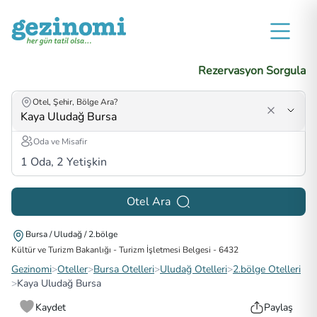
Rezervasyon Sorgula
Otel, Şehir, Bölge Ara?
Oda ve Misafir
1
Oda,
2
Yetişkin
Otel Ara
Bursa / Uludağ / 2.bölge
Kültür ve Turizm Bakanlığı - Turizm İşletmesi Belgesi
-
6432
Gezinomi
>
Oteller
>
Bursa Otelleri
>
Uludağ Otelleri
>
2.bölge Otelleri
>
Kaya Uludağ Bursa
Kaydet
Paylaş