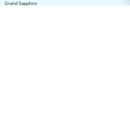
Grand Sapphire
2026 Erken Rezervasyon Otelleri
Antalya
Antalya / Alanya
Herşey Dahil Oteller
Muğla / Bodrum
Tatil Köyleri
Alternatif Oteller
Balayı Otelleri
İki Çocuk Ücretsiz Oteller
Muğla / Marmaris
İzmir / Çeşme
Butik Oteller
Muğla / Fethiye
Termal Oteller