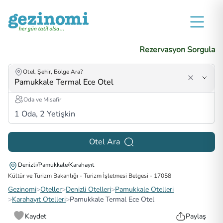
Rezervasyon Sorgula
Otel, Şehir, Bölge Ara?
Oda ve Misafir
1
Oda,
2
Yetişkin
Otel Ara
Denizli/Pamukkale/Karahayıt
Kültür ve Turizm Bakanlığı - Turizm İşletmesi Belgesi
-
17058
Gezinomi
>
Oteller
>
Denizli Otelleri
>
Pamukkale Otelleri
>
Karahayıt Otelleri
>
Pamukkale Termal Ece Otel
Kaydet
Paylaş