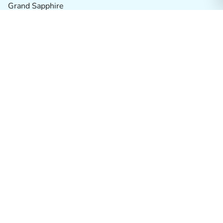
Grand Sapphire
2026 Erken Rezervasyon Otelleri
Antalya
Antalya / Alanya
Herşey Dahil Oteller
Muğla / Bodrum
Tatil Köyleri
Alternatif Oteller
Balayı Otelleri
İki Çocuk Ücretsiz Oteller
Muğla / Marmaris
İzmir / Çeşme
Butik Oteller
Muğla / Fethiye
Termal Oteller