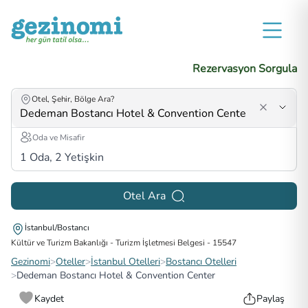
Rezervasyon Sorgula
Otel, Şehir, Bölge Ara?
Oda ve Misafir
1
Oda,
2
Yetişkin
Otel Ara
İstanbul/Bostancı
Kültür ve Turizm Bakanlığı - Turizm İşletmesi Belgesi
-
15547
Gezinomi
>
Oteller
>
İstanbul Otelleri
>
Bostancı Otelleri
>
Dedeman Bostancı Hotel & Convention Center
Kaydet
Paylaş