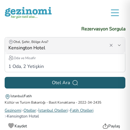
Rezervasyon Sorgula
Otel, Şehir, Bölge Ara?
Oda ve Misafir
1
Oda,
2
Yetişkin
Otel Ara
İstanbul/Fatih
Kültür ve Turizm Bakanlığı - Basit Konaklama
-
2022-34-2435
Gezinomi
>
Oteller
>
İstanbul Otelleri
>
Fatih Otelleri
>
Kensington Hotel
Kaydet
Paylaş