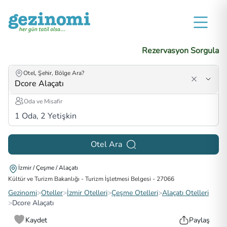
Rezervasyon Sorgula
Otel, Şehir, Bölge Ara?
Oda ve Misafir
1
Oda,
2
Yetişkin
Otel Ara
İzmir / Çeşme / Alaçatı
Kültür ve Turizm Bakanlığı - Turizm İşletmesi Belgesi
-
27066
Gezinomi
>
Oteller
>
İzmir Otelleri
>
Çeşme Otelleri
>
Alaçatı Otelleri
>
Dcore Alaçatı
Kaydet
Paylaş