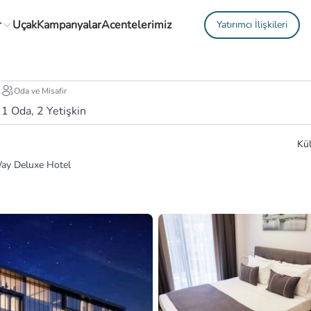
r
Uçak
Kampanyalar
Acentelerimiz
Yatırımcı İlişkileri
Oda ve Misafir
1
Oda,
2
Yetişkin
Kül
ay Deluxe Hotel