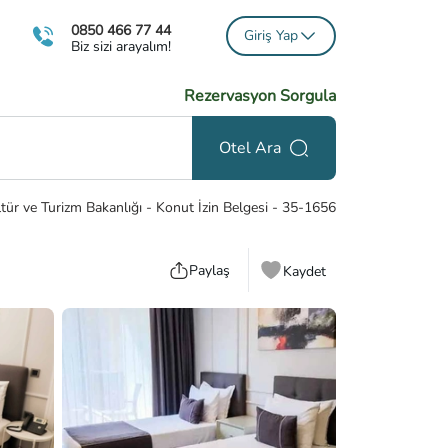
0850 466 77 44
Giriş Yap
Biz sizi arayalım!
Rezervasyon Sorgula
Otel Ara
tür ve Turizm Bakanlığı - Konut İzin Belgesi
-
35-1656
Paylaş
Kaydet