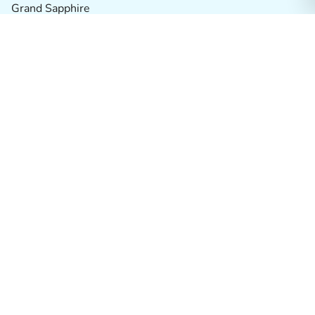
Grand Sapphire
2026 Erken Rezervasyon Otelleri
Antalya
Antalya / Alanya
Herşey Dahil Oteller
Muğla / Bodrum
Tatil Köyleri
Alternatif Oteller
Balayı Otelleri
İki Çocuk Ücretsiz Oteller
Muğla / Marmaris
İzmir / Çeşme
Butik Oteller
Muğla / Fethiye
Termal Oteller