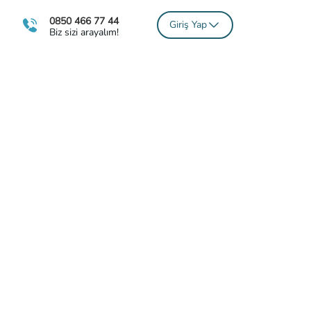
0850 466 77 44
Giriş Yap
Biz sizi arayalım!