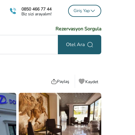
0850 466 77 44
Giriş Yap
Biz sizi arayalım!
Rezervasyon Sorgula
Otel Ara
Paylaş
Kaydet