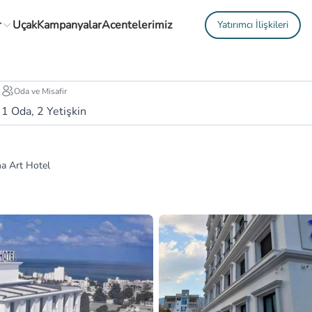
r
Uçak
Kampanyalar
Acentelerimiz
Yatırımcı İlişkileri
Oda ve Misafir
1
Oda,
2
Yetişkin
a Art Hotel