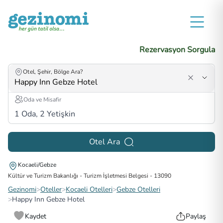
Rezervasyon Sorgula
Otel, Şehir, Bölge Ara?
Oda ve Misafir
1
Oda,
2
Yetişkin
Otel Ara
Kocaeli/Gebze
Kültür ve Turizm Bakanlığı - Turizm İşletmesi Belgesi
-
13090
Gezinomi
>
Oteller
>
Kocaeli Otelleri
>
Gebze Otelleri
>
Happy Inn Gebze Hotel
Kaydet
Paylaş