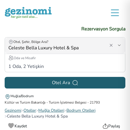
Rezervasyon Sorgula
Otel, Şehir, Bölge Ara?
Oda ve Misafir
1
Oda,
2
Yetişkin
Otel Ara
Muğla/Bodrum
Kültür ve Turizm Bakanlığı - Turizm İşletmesi Belgesi
-
21793
Gezinomi
>
Oteller
>
Muğla Otelleri
>
Bodrum Otelleri
>
Celeste Bella Luxury Hotel & Spa
Kaydet
Paylaş