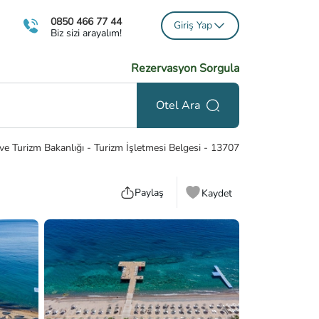
0850 466 77 44
Giriş Yap
Biz sizi arayalım!
Rezervasyon Sorgula
Otel Ara
ve Turizm Bakanlığı - Turizm İşletmesi Belgesi
-
13707
Paylaş
Kaydet