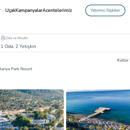
r
Uçak
Kampanyalar
Acentelerimiz
Yatırımcı İlişkileri
Oda ve Misafir
1
Oda,
2
Yetişkin
Kültür 
tanya Park Resort