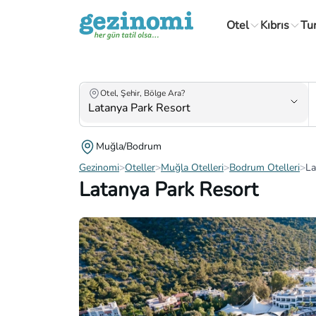
Otel
Kıbrıs
Tu
Otel, Şehir, Bölge Ara?
Muğla/Bodrum
Gezinomi
>
Oteller
>
Muğla Otelleri
>
Bodrum Otelleri
>
La
Latanya Park Resort