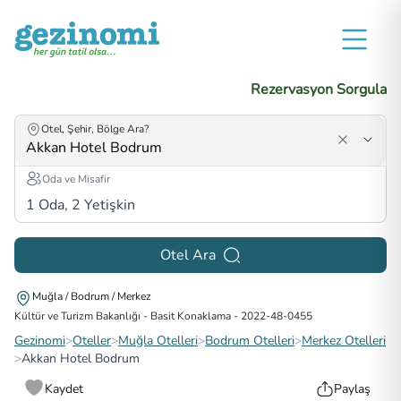
Rezervasyon Sorgula
Otel, Şehir, Bölge Ara?
Oda ve Misafir
1
Oda,
2
Yetişkin
Otel Ara
Muğla / Bodrum / Merkez
Kültür ve Turizm Bakanlığı - Basit Konaklama
-
2022-48-0455
Gezinomi
>
Oteller
>
Muğla Otelleri
>
Bodrum Otelleri
>
Merkez Otelleri
>
Akkan Hotel Bodrum
Kaydet
Paylaş