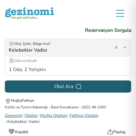
Rezervasyon Sorgula
Otel, Şehir, Bölge Ara?
Oda ve Misafir
1
Oda,
2
Yetişkin
Otel Ara
Muğla/Fethiye
Kültür ve Turizm Bakanlığı - Basit Konaklama
-
2022-48-2263
Gezinomi
>
Oteller
>
Muğla Otelleri
>
Fethiye Otelleri
>
Kelebekler Vadisi
Kaydet
Paylaş