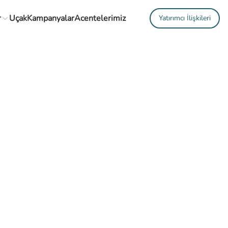
r
Uçak
Kampanyalar
Acentelerimiz
Yatırımcı İlişkileri