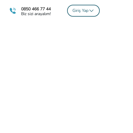
0850 466 77 44
Giriş Yap
Biz sizi arayalım!