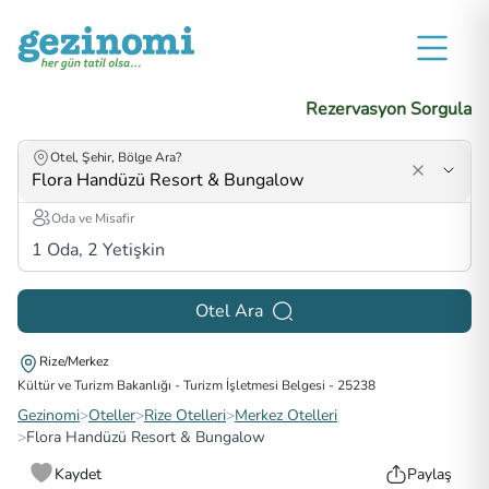
Rezervasyon Sorgula
Otel, Şehir, Bölge Ara?
Oda ve Misafir
1
Oda,
2
Yetişkin
Otel Ara
Rize/Merkez
Kültür ve Turizm Bakanlığı - Turizm İşletmesi Belgesi
-
25238
Gezinomi
>
Oteller
>
Rize Otelleri
>
Merkez Otelleri
>
Flora Handüzü Resort & Bungalow
Kaydet
Paylaş