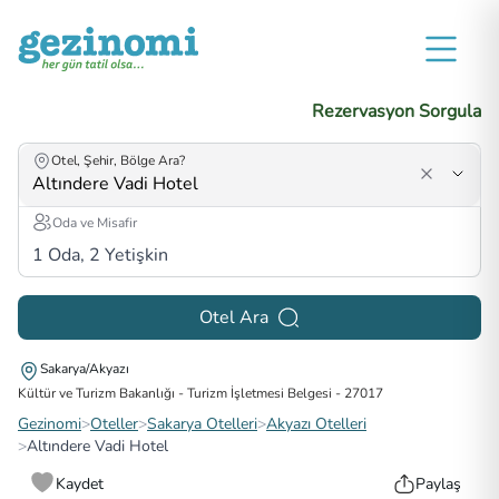
Rezervasyon Sorgula
Otel, Şehir, Bölge Ara?
Oda ve Misafir
1
Oda,
2
Yetişkin
Otel Ara
Sakarya/Akyazı
Kültür ve Turizm Bakanlığı - Turizm İşletmesi Belgesi
-
27017
Gezinomi
>
Oteller
>
Sakarya Otelleri
>
Akyazı Otelleri
>
Altındere Vadi Hotel
Kaydet
Paylaş