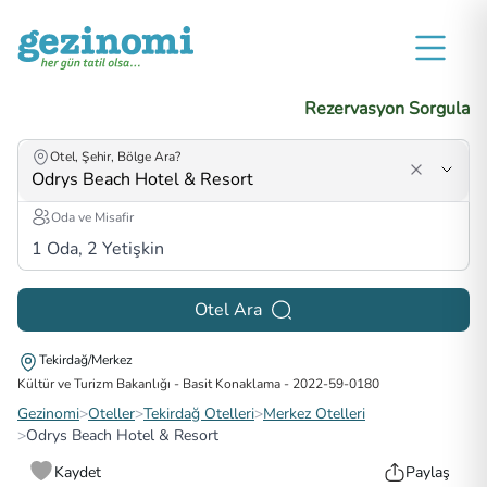
Rezervasyon Sorgula
Otel, Şehir, Bölge Ara?
Oda ve Misafir
1
Oda,
2
Yetişkin
Otel Ara
Tekirdağ/Merkez
Kültür ve Turizm Bakanlığı - Basit Konaklama
-
2022-59-0180
Gezinomi
>
Oteller
>
Tekirdağ Otelleri
>
Merkez Otelleri
>
Odrys Beach Hotel & Resort
Kaydet
Paylaş