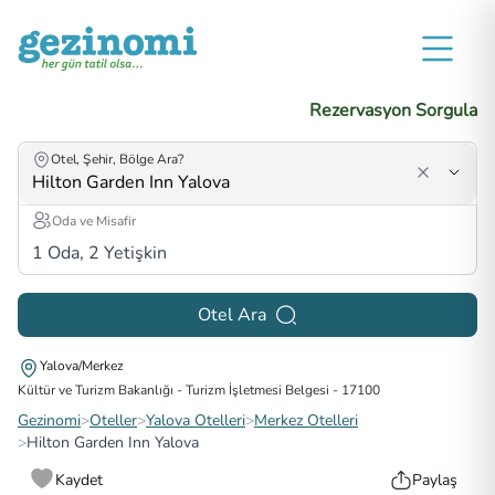
Rezervasyon Sorgula
Otel, Şehir, Bölge Ara?
Oda ve Misafir
1
Oda,
2
Yetişkin
Otel Ara
Yalova/Merkez
Kültür ve Turizm Bakanlığı - Turizm İşletmesi Belgesi
-
17100
Gezinomi
>
Oteller
>
Yalova Otelleri
>
Merkez Otelleri
>
Hilton Garden Inn Yalova
Kaydet
Paylaş