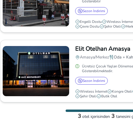
Gösterebilir
Sezon İndirimi
Engelli Dostu
Wireless İnterne
Çevre Dostu
Şehir Oteli
Mer
Elit Otelhan Amasya
Amasya/Merkez
Oda + Kah
Ücretsiz Çocuk Yaşları Dönemse
Gösterebilmektedir.
Sezon İndirimi
Wireless İnternet
Kongre Oteli
Şehir Oteli
Butik Otel
3
3
otel
içerisinden
tanesini 