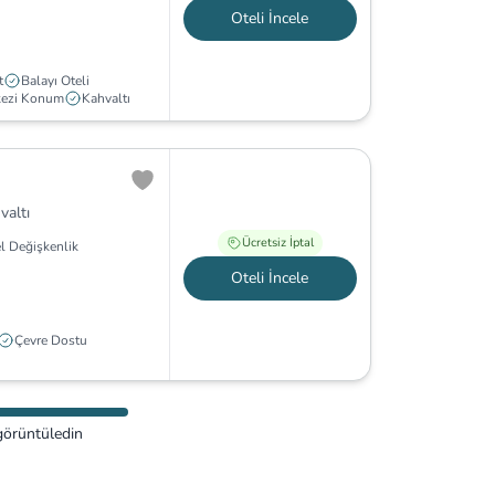
Oteli İncele
t
Balayı Oteli
kezi Konum
Kahvaltı
valtı
Ücretsiz İptal
l Değişkenlik
Oteli İncele
Çevre Dostu
görüntüledin