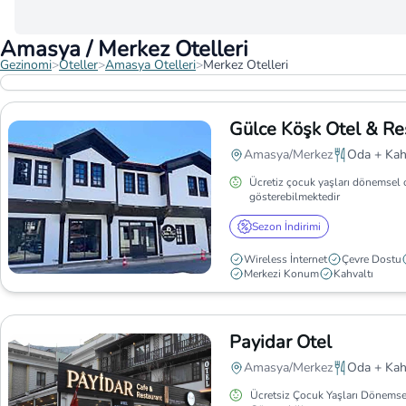
Amasya / Merkez Otelleri
Gezinomi
>
Oteller
>
Amasya Otelleri
>
Merkez Otelleri
Gülce Köşk Otel & Re
Amasya/Merkez
Oda + Kah
Ücretiz çocuk yaşları dönemsel 
gösterebilmektedir
Sezon İndirimi
Wireless İnternet
Çevre Dostu
Merkezi Konum
Kahvaltı
Payidar Otel
Amasya/Merkez
Oda + Kah
Ücretsiz Çocuk Yaşları Dönemse