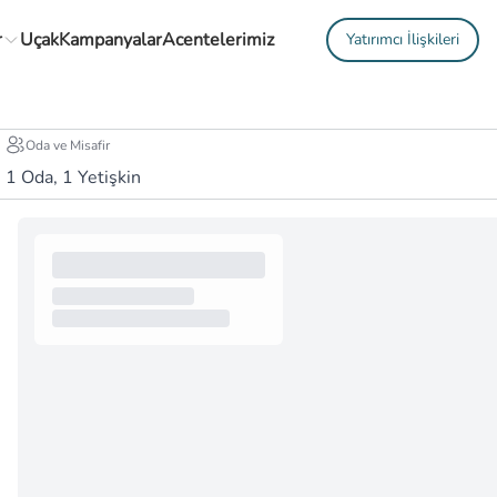
r
Uçak
Kampanyalar
Acentelerimiz
Yatırımcı İlişkileri
Oda ve Misafir
1
Oda,
1
Yetişkin