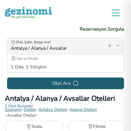
Rezervasyon Sorgula
Otel, Şehir, Bölge Ara?
Oda ve Misafir
1
Oda,
1
Yetişkin
Otel Ara
Antalya / Alanya / Avsallar Otelleri
2
Otel Bulundu.
Gezinomi
>
Oteller
>
Antalya Otelleri
>
Alanya Otelleri
>
Avsallar Otelleri
Sırala
Filtrele