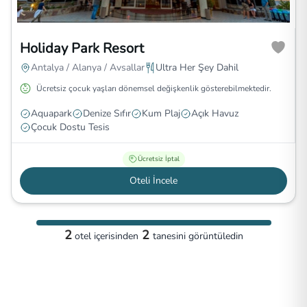
Holiday Park Resort
Antalya / Alanya / Avsallar
Ultra Her Şey Dahil
Ücretsiz çocuk yaşları dönemsel değişkenlik gösterebilmektedir.
Aquapark
Denize Sıfır
Kum Plaj
Açık Havuz
Çocuk Dostu Tesis
Ücretsiz İptal
Oteli İncele
2
2
otel
içerisinden
tanesini görüntüledin