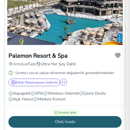
Palemon Resort & Spa
Antalya/Side
Ultra Her Şey Dahil
Ücretsiz çocuk yaşları dönemsel değişkenlik gösterebilmektedir.
11
Erken Rezervasyon İndirimi
Aquapark
SPA
Wireless İnternet
Çevre Dostu
Açık Havuz
Merkezi Konum
Ücretsiz İptal
Oteli İncele