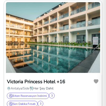
Victoria Princess Hotel +16
Antalya/Side
Her Şey Dahil
3
Erken Rezervasyon İndirimi
3
Son Dakika Fırsatı