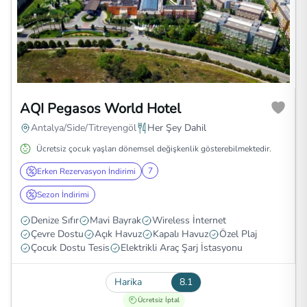
AQI Pegasos World Hotel
Antalya/Side/Titreyengöl
Her Şey Dahil
Ücretsiz çocuk yaşları dönemsel değişkenlik gösterebilmektedir.
7
Erken Rezervasyon İndirimi
Sezon İndirimi
Denize Sıfır
Mavi Bayrak
Wireless İnternet
Çevre Dostu
Açık Havuz
Kapalı Havuz
Özel Plaj
Çocuk Dostu Tesis
Elektrikli Araç Şarj İstasyonu
Harika
8.1
Ücretsiz İptal