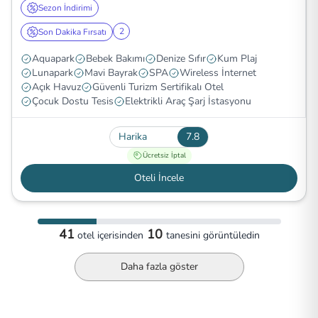
Sezon İndirimi
2
Son Dakika Fırsatı
Aquapark
Bebek Bakımı
Denize Sıfır
Kum Plaj
Lunapark
Mavi Bayrak
SPA
Wireless İnternet
Açık Havuz
Güvenli Turizm Sertifikalı Otel
Çocuk Dostu Tesis
Elektrikli Araç Şarj İstasyonu
Harika
7.8
Ücretsiz İptal
Oteli İncele
41
10
otel
içerisinden
tanesini görüntüledin
Daha fazla göster