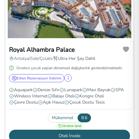
Royal Alhambra Palace
Antalya/Side/Çolaklı
Ultra Her Şey Dahil
Ücretsiz çocuk yaşları dönemsel değişkenlik gösterebilmektedir.
2
Erken Rezervasyon İndirimi
Aquapark
Denize Sıfır
Lunapark
Mavi Bayrak
SPA
Wireless İnternet
Balayı Oteli
Kongre Oteli
Çevre Dostu
Açık Havuz
Çocuk Dostu Tesis
Mükemmel
8.6
Ücretsiz İptal
Oteli İncele