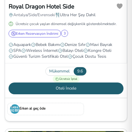
Royal Dragon Hotel Side
Antalya/Side/Evrenseki
Ultra Her Şey Dahil
Ücretsiz çocuk yaşları dönemsel değişkenlik gösterebilmektedir.
3
Erken Rezervasyon İndirimi
Aquapark
Bebek Bakımı
Denize Sıfır
Mavi Bayrak
SPA
Wireless İnternet
Balayı Oteli
Kongre Oteli
Güvenli Turizm Sertifikalı Otel
Çocuk Dostu Tesis
Mükemmel
9.6
Ücretsiz İptal
Oteli İncele
Erken al geç öde