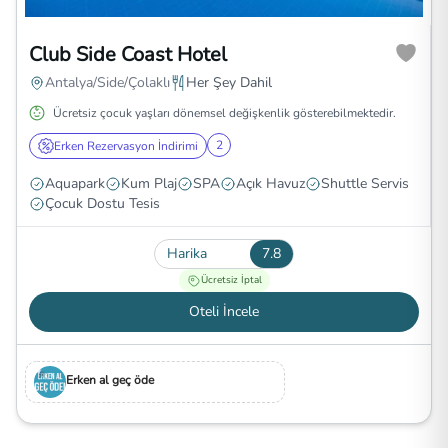
Club Side Coast Hotel
Antalya/Side/Çolaklı
Her Şey Dahil
Ücretsiz çocuk yaşları dönemsel değişkenlik gösterebilmektedir.
2
Erken Rezervasyon İndirimi
Aquapark
Kum Plaj
SPA
Açık Havuz
Shuttle Servis
Çocuk Dostu Tesis
Harika
7.8
Ücretsiz İptal
Oteli İncele
Erken al geç öde