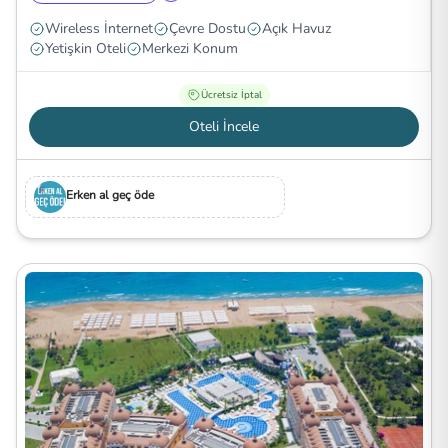
Wireless İnternet
Çevre Dostu
Açık Havuz
Yetişkin Oteli
Merkezi Konum
Ücretsiz İptal
Oteli İncele
Erken al geç öde