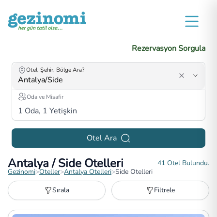
Rezervasyon Sorgula
Otel, Şehir, Bölge Ara?
Oda ve Misafir
1
Oda,
1
Yetişkin
Otel Ara
Antalya / Side Otelleri
41
Otel Bulundu.
Gezinomi
>
Oteller
>
Antalya Otelleri
>
Side Otelleri
Sırala
Filtrele