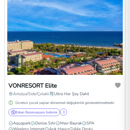
VONRESORT Elite
Antalya/Side/Çolaklı
Ultra Her Şey Dahil
Ücretsiz çocuk yaşları dönemsel değişkenlik gösterebilmektedir.
3
Erken Rezervasyon İndirimi
Aquapark
Denize Sıfır
Mavi Bayrak
SPA
Wireless İnternet
Açık Havuz
Aile Dostu