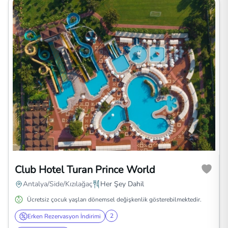
Club Hotel Turan Prince World
Antalya/Side/Kızılağaç
Her Şey Dahil
Ücretsiz çocuk yaşları dönemsel değişkenlik gösterebilmektedir.
2
Erken Rezervasyon İndirimi