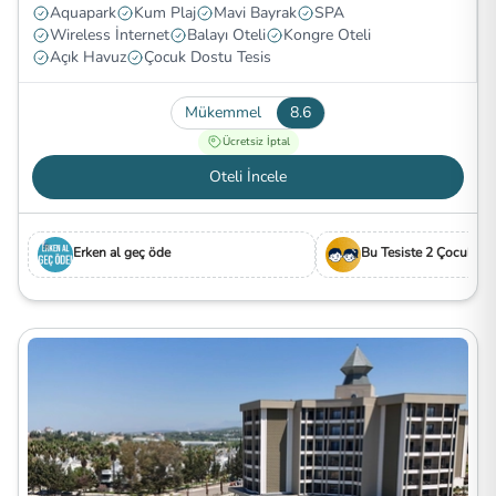
Aquapark
Kum Plaj
Mavi Bayrak
SPA
Wireless İnternet
Balayı Oteli
Kongre Oteli
Açık Havuz
Çocuk Dostu Tesis
Mükemmel
8.6
Ücretsiz İptal
Oteli İncele
Erken al geç öde
Bu Tesiste 2 Çocuk Ücr