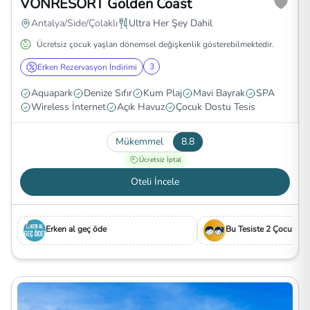
VONRESORT Golden Coast
Antalya/Side/Çolaklı
Ultra Her Şey Dahil
Ücretsiz çocuk yaşları dönemsel değişkenlik gösterebilmektedir.
3
Erken Rezervasyon İndirimi
Aquapark
Denize Sıfır
Kum Plaj
Mavi Bayrak
SPA
Wireless İnternet
Açık Havuz
Çocuk Dostu Tesis
Mükemmel
8.8
Ücretsiz İptal
Oteli İncele
Erken al geç öde
Bu Tesiste 2 Çocuk Ücr