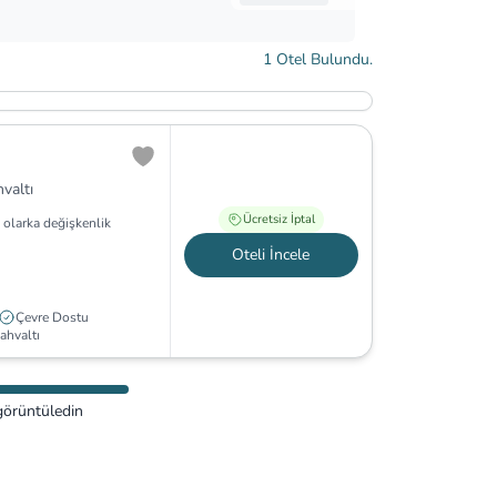
1
Otel Bulundu.
valtı
Ücretsiz İptal
 olarka değişkenlik
Oteli İncele
Çevre Dostu
ahvaltı
görüntüledin