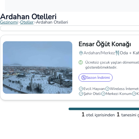
Ardahan Otelleri
Gezinomi
>
Oteller
>
Ardahan Otelleri
Ensar Öğüt Konağı
Ardahan/Merkez
Oda + Kah
Ücretsiz çocuk yaşları dönemsel
gösterebilmektedir.
Sezon İndirimi
Evcil Hayvan
Wireless İnternet
Şehir Oteli
Merkezi Konum
K
1
1
otel
içerisinden
tanesini 