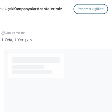
r
Uçak
Kampanyalar
Acentelerimiz
Yatırımcı İlişkileri
Oda ve Misafir
1
Oda,
1
Yetişkin