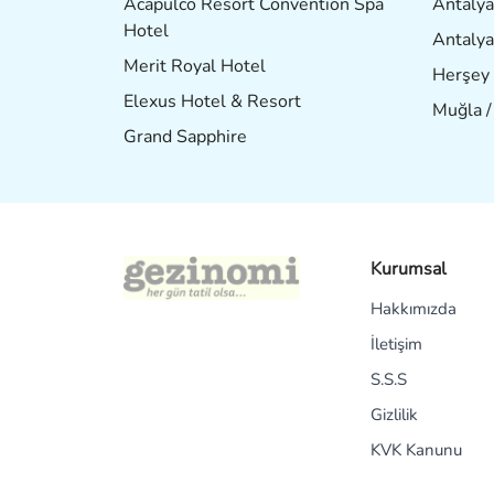
Acapulco Resort Convention Spa
Antalya
Hotel
Antalya
Merit Royal Hotel
Herşey 
Elexus Hotel & Resort
Muğla 
Grand Sapphire
Kurumsal
Hakkımızda
İletişim
S.S.S
Gizlilik
KVK Kanunu