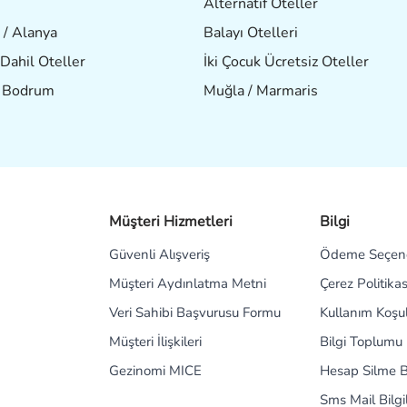
Alternatif Oteller
 / Alanya
Balayı Otelleri
Dahil Oteller
İki Çocuk Ücretsiz Oteller
/ Bodrum
Muğla / Marmaris
Müşteri Hizmetleri
Bilgi
Güvenli Alışveriş
Ödeme Seçene
Müşteri Aydınlatma Metni
Çerez Politikas
Veri Sahibi Başvurusu Formu
Kullanım Koşul
Müşteri İlişkileri
Bilgi Toplumu 
Gezinomi MICE
Hesap Silme B
Sms Mail Bilg