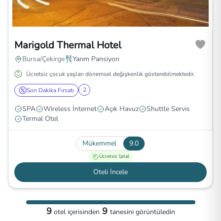
Marigold Thermal Hotel
Bursa/Çekirge
Yarım Pansiyon
Ücretsiz çocuk yaşları dönemsel değişkenlik gösterebilmektedir.
2
Son Dakika Fırsatı
SPA
Wireless İnternet
Açık Havuz
Shuttle Servis
Termal Otel
Mükemmel
9.0
Ücretsiz İptal
Oteli İncele
9
9
otel
içerisinden
tanesini görüntüledin