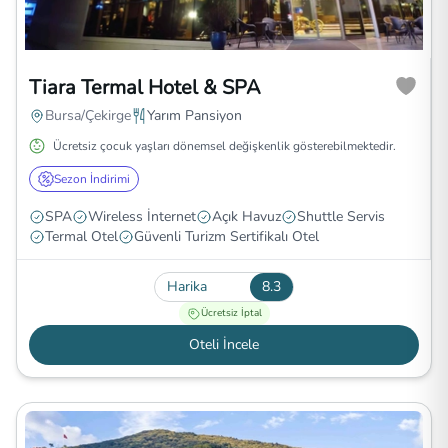
Tiara Termal Hotel & SPA
Bursa/Çekirge
Yarım Pansiyon
Ücretsiz çocuk yaşları dönemsel değişkenlik gösterebilmektedir.
Sezon İndirimi
SPA
Wireless İnternet
Açık Havuz
Shuttle Servis
Termal Otel
Güvenli Turizm Sertifikalı Otel
Harika
8.3
Ücretsiz İptal
Oteli İncele