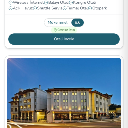
Wireless İnternet
Balayı Oteli
Kongre Oteli
Açık Havuz
Shuttle Servis
Termal Otel
Otopark
Mükemmel
8.6
Ücretsiz İptal
Oteli İncele