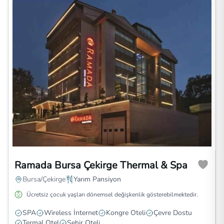
Ramada Bursa Çekirge Thermal & Spa
Bursa/Çekirge
Yarım Pansiyon
Ücretsiz çocuk yaşları dönemsel değişkenlik gösterebilmektedir.
SPA
Wireless İnternet
Kongre Oteli
Çevre Dostu
Termal Otel
Şehir Oteli