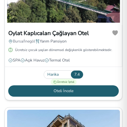
Oylat Kaplıcaları Çağlayan Otel
Bursa/İnegöl
Yarım Pansiyon
Ücretsiz çocuk yaşları dönemsel değişkenlik gösterebilmektedir.
SPA
Açık Havuz
Termal Otel
Harika
7.4
Ücretsiz İptal
Oteli İncele