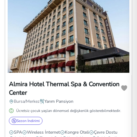
Almira Hotel Thermal Spa & Convention
Center
Bursa/Merkez
Yarım Pansiyon
Ücretsiz çocuk yaşları dönemsel değişkenlik gösterebilmektedir.
Sezon İndirimi
SPA
Wireless İnternet
Kongre Oteli
Çevre Dostu