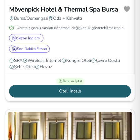
Mövenpick Hotel & Thermal Spa Bursa
Bursa/Osmangazi
Oda + Kahvaltı
Ücretsiz çocuk yaşları dönemsel değişkenlik gösterebilmektedir.
Sezon İndirimi
Son Dakika Fırsatı
SPA
Wireless İnternet
Kongre Oteli
Çevre Dostu
Şehir Oteli
Havuz
Ücretsiz İptal
Oteli İncele