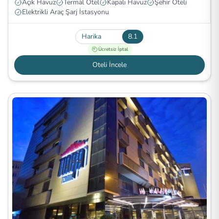
Açık Havuz
Termal Otel
Kapalı Havuz
Şehir Oteli
Elektrikli Araç Şarj İstasyonu
Harika
8.1
Ücretsiz İptal
Oteli İncele