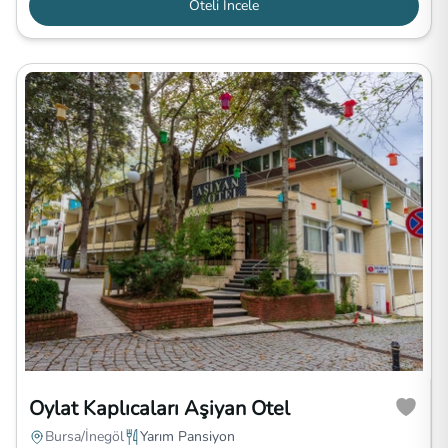
Oteli İncele
Oylat Kaplıcaları Aşiyan Otel
Bursa/İnegöl
Yarım Pansiyon