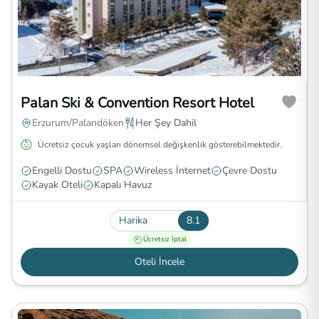
Palan Ski & Convention Resort Hotel
Erzurum/Palandöken
Her Şey Dahil
Ücretsiz çocuk yaşları dönemsel değişkenlik gösterebilmektedir.
Engelli Dostu
SPA
Wireless İnternet
Çevre Dostu
Kayak Oteli
Kapalı Havuz
Harika
8.1
Ücretsiz İptal
Oteli İncele