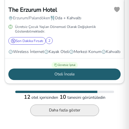
The Erzurum Hotel
Erzurum/Palandöken
Oda + Kahvaltı
Ücretsiz Çocuk Yaşları Dönemsel Olarak Değişkenlik
Gösterebilmektedir.
2
Son Dakika Fırsatı
Wireless İnternet
Kayak Oteli
Merkezi Konum
Kahvaltı
Ücretsiz İptal
Oteli İncele
12
10
otel
içerisinden
tanesini görüntüledin
Daha fazla göster