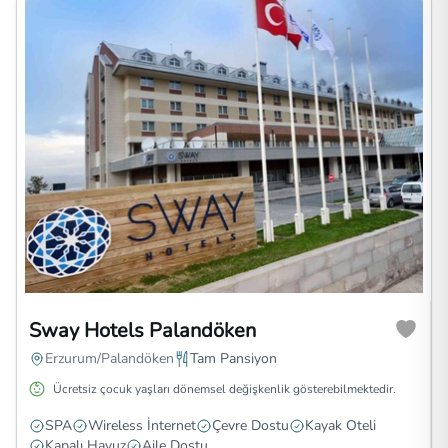
Sway Hotels Palandöken
Erzurum/Palandöken
Tam Pansiyon
Ücretsiz çocuk yaşları dönemsel değişkenlik gösterebilmektedir.
SPA
Wireless İnternet
Çevre Dostu
Kayak Oteli
Kapalı Havuz
Aile Dostu