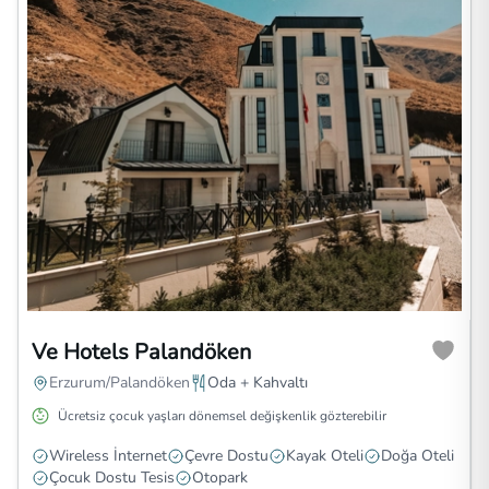
Ve Hotels Palandöken
Erzurum/Palandöken
Oda + Kahvaltı
Ücretsiz çocuk yaşları dönemsel değişkenlik gözterebilir
Wireless İnternet
Çevre Dostu
Kayak Oteli
Doğa Oteli
Çocuk Dostu Tesis
Otopark