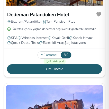
Dedeman Palandöken Hotel
Erzurum/Palandöken
Tam Pansiyon Plus
Ücretsiz çocuk yaşları dönemsel değişkenlik gösterebilmektedir.
SPA
Wireless İnternet
Kayak Oteli
Kapalı Havuz
Çocuk Dostu Tesis
Elektrikli Araç Şarj İstasyonu
Mükemmel
8.9
Ücretsiz İptal
Oteli İncele