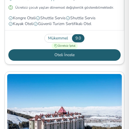
Ücretsiz çocuk yaşları dönemsel değişkenlik gösterebilmektedir.
Kongre Oteli
Shuttle Servis
Shuttle Servis
Kayak Oteli
Güvenli Turizm Sertifikalı Otel
Mükemmel
9.0
Ücretsiz İptal
Oteli İncele