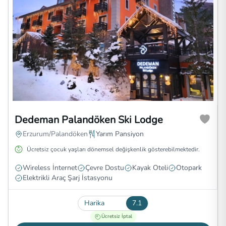
Dedeman Palandöken Ski Lodge
Erzurum/Palandöken
Yarım Pansiyon
Ücretsiz çocuk yaşları dönemsel değişkenlik gösterebilmektedir.
Wireless İnternet
Çevre Dostu
Kayak Oteli
Otopark
Elektrikli Araç Şarj İstasyonu
Harika
7.1
Ücretsiz İptal