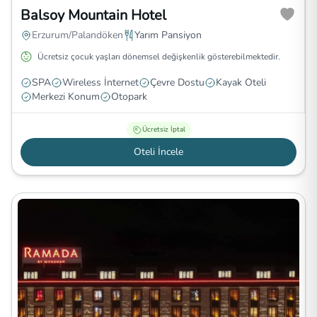
Balsoy Mountain Hotel
Erzurum/Palandöken
Yarım Pansiyon
Ücretsiz çocuk yaşları dönemsel değişkenlik gösterebilmektedir.
SPA
Wireless İnternet
Çevre Dostu
Kayak Oteli
Merkezi Konum
Otopark
Ücretsiz İptal
Oteli İncele