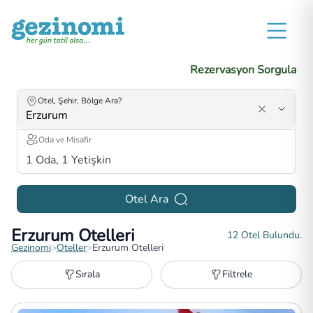
Rezervasyon Sorgula
Otel, Şehir, Bölge Ara?
Oda ve Misafir
1
Oda,
1
Yetişkin
Otel Ara
Erzurum Otelleri
12
Otel Bulundu.
Gezinomi
>
Oteller
>
Erzurum Otelleri
Sırala
Filtrele